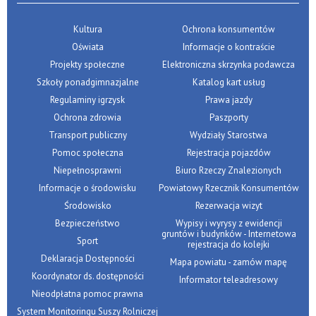
Kultura
Ochrona konsumentów
Oświata
Informacje o kontraście
Projekty społeczne
Elektroniczna skrzynka podawcza
Szkoły ponadgimnazjalne
Katalog kart usług
Regulaminy igrzysk
Prawa jazdy
Ochrona zdrowia
Paszporty
Transport publiczny
Wydziały Starostwa
Pomoc społeczna
Rejestracja pojazdów
Niepełnosprawni
Biuro Rzeczy Znalezionych
Informacje o środowisku
Powiatowy Rzecznik Konsumentów
Środowisko
Rezerwacja wizyt
Bezpieczeństwo
Wypisy i wyrysy z ewidencji
gruntów i budynków - Internetowa
Sport
rejestracja do kolejki
Deklaracja Dostępności
Mapa powiatu - zamów mapę
Koordynator ds. dostępności
Informator teleadresowy
Nieodpłatna pomoc prawna
System Monitoringu Suszy Rolniczej