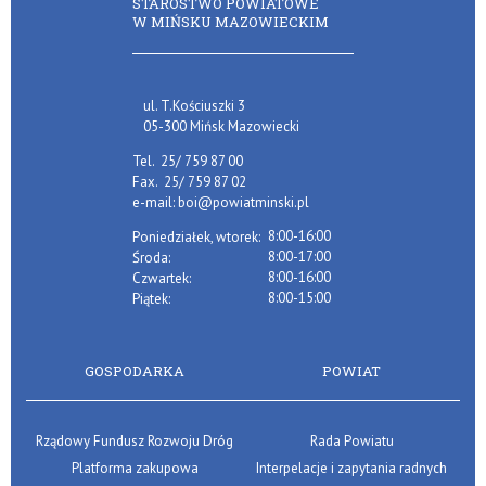
STAROSTWO POWIATOWE
W MIŃSKU MAZOWIECKIM
ul. T.Kościuszki 3
05-300 Mińsk Mazowiecki
Tel.
25/ 759 87 00
Fax.
25/ 759 87 02
e-mail:
boi@powiatminski.pl
8:00-16:00
Poniedziałek, wtorek:
8:00-17:00
Środa:
8:00-16:00
Czwartek:
8:00-15:00
Piątek:
GOSPODARKA
POWIAT
Rządowy Fundusz Rozwoju Dróg
Rada Powiatu
Platforma zakupowa
Interpelacje i zapytania radnych