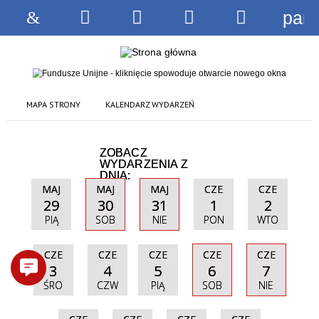
pane
Strona
Wyszukiwarka
Narzędzia
Menu
Menu
główna
główne
szczegóło
MAPA STRONY
KALENDARZ WYDARZEŃ
ZOBACZ
WYDARZENIA Z
DNIA:
MAJ
MAJ
MAJ
CZE
CZE
29
30
31
1
2
PIĄ
SOB
NIE
PON
WTO
CZE
CZE
CZE
CZE
CZE
3
4
5
6
7
ŚRO
CZW
PIĄ
SOB
NIE