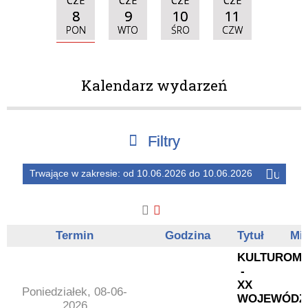
CZE
CZE
CZE
CZE
8
9
10
11
PON
WTO
ŚRO
CZW
Kalendarz wydarzeń
Filtry
Trwające w zakresie:
od 10.06.2026 do 10.06.2026
Usuń
Szukana fraza
ten
filtr
Kategoria
—
Trwające w zakresie
Termin
Godzina
Tytuł
Mie
KULTUROMA
Miejsce
-
Organizator
XX
Poniedziałek, 08-06-
WOJEWÓDZ
2026