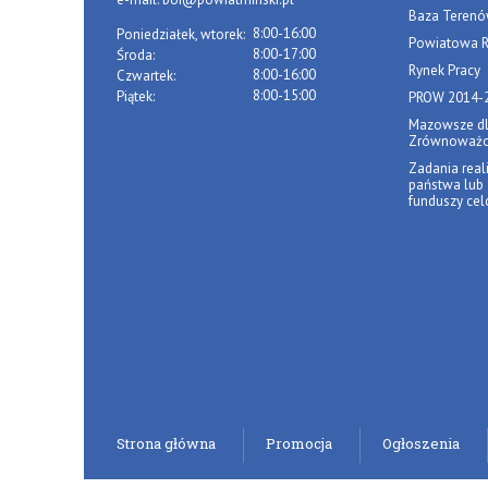
Baza Terenó
8:00-16:00
Poniedziałek, wtorek:
Powiatowa R
8:00-17:00
Środa:
Rynek Pracy
8:00-16:00
Czwartek:
8:00-15:00
Piątek:
PROW 2014-
Mazowsze d
Zrównoważo
Zadania real
państwa lub
funduszy ce
Strona główna
Promocja
Ogłoszenia