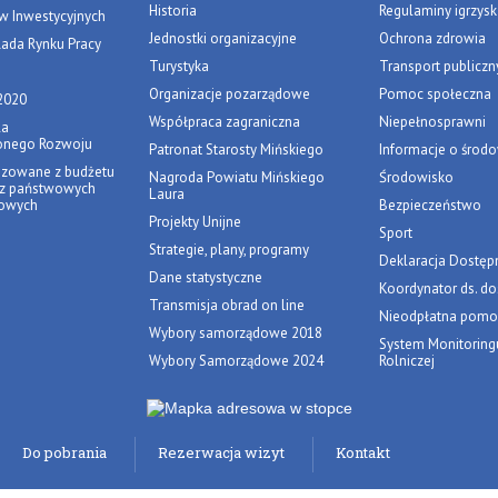
Historia
Regulaminy igrzysk
w Inwestycyjnych
Jednostki organizacyjne
Ochrona zdrowia
ada Rynku Pracy
Turystyka
Transport publiczn
Organizacje pozarządowe
Pomoc społeczna
2020
Współpraca zagraniczna
Niepełnosprawni
la
nego Rozwoju
Patronat Starosty Mińskiego
Informacje o środ
izowane z budżetu
Nagroda Powiatu Mińskiego
Środowisko
 z państwowych
Laura
lowych
Bezpieczeństwo
Projekty Unijne
Sport
Strategie, plany, programy
Deklaracja Dostęp
Dane statystyczne
Koordynator ds. do
Transmisja obrad on line
Nieodpłatna pomo
Wybory samorządowe 2018
System Monitoring
Wybory Samorządowe 2024
Rolniczej
Do pobrania
Rezerwacja wizyt
Kontakt