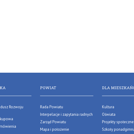
RKA
POWIAT
DLA MIESZKAŃ
dusz Rozwoju
Rada Powiatu
Kultura
Interpelacje i zapytania radnych
Oświata
akupowa
Zarząd Powiatu
Projekty społeczne
zamówienia
Mapa i położenie
Szkoły ponadgimna