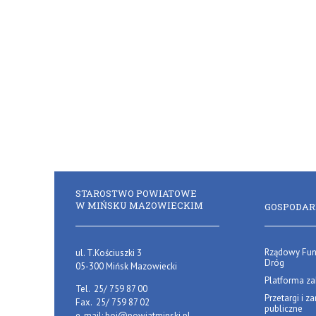
STAROSTWO POWIATOWE
W MIŃSKU MAZOWIECKIM
GOSPODA
Rządowy Fun
ul. T.Kościuszki 3
Dróg
05-300 Mińsk Mazowiecki
Platforma z
Tel.
25/ 759 87 00
Przetargi i 
Fax.
25/ 759 87 02
publiczne
e-mail:
boi@powiatminski.pl