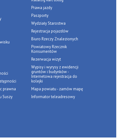
Prawa jazdy
Paszporty
y
Wydziały Starostwa
Rejestracja pojazdów
Biuro Rzeczy Znalezionych
owisku
Powiatowy Rzecznik
Konsumentów
Rezerwacja wizyt
Wypisy i wyrysy z ewidencji
gruntów i budynków -
ności
Internetowa rejestracja do
stępności
kolejki
c prawna
Mapa powiatu - zamów mapę
u Suszy
Informator teleadresowy