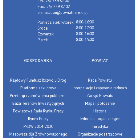
Tel.
25/ 759 87 00
Fax.
25/ 759 87 02
e-mail:
boi@powiatminski.pl
8:00-16:00
Poniedziałek, wtorek:
8:00-17:00
Środa:
8:00-16:00
Czwartek:
8:00-15:00
Piątek:
GOSPODARKA
POWIAT
Rządowy Fundusz Rozwoju Dróg
Rada Powiatu
Platforma zakupowa
Interpelacje i zapytania radnych
Przetargi i zamówienia publiczne
Zarząd Powiatu
Baza Terenów Inwestycyjnych
Mapa i położenie
Powiatowa Rada Rynku Pracy
Historia
Rynek Pracy
Jednostki organizacyjne
PROW 2014-2020
Turystyka
Mazowsze dla Zrównoważonego
Organizacje pozarządowe