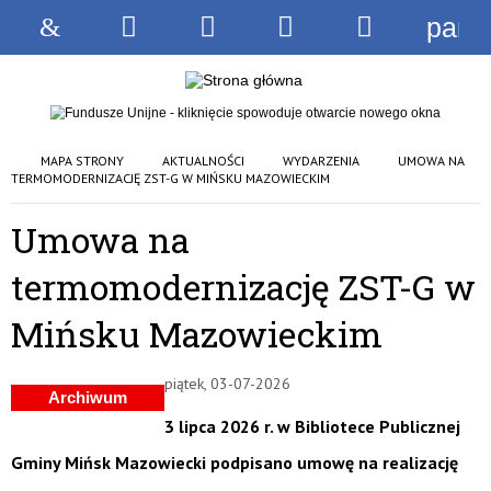
pane
Strona
Wyszukiwarka
Narzędzia
Menu
Menu
główna
główne
szczegóło
MAPA STRONY
AKTUALNOŚCI
WYDARZENIA
UMOWA NA
TERMOMODERNIZACJĘ ZST-G W MIŃSKU MAZOWIECKIM
Umowa na
termomodernizację ZST-G w
Mińsku Mazowieckim
piątek, 03-07-2026
Archiwum
3 lipca 2026 r. w Bibliotece Publicznej
Gminy Mińsk Mazowiecki podpisano umowę na realizację