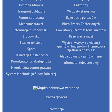
Ochrona zdrowia
Paszporty
Transport publiczny
Wydziały Starostwa
Pomoc społeczna
Rejestracja pojazdów
Niepełnosprawni
Biuro Rzeczy Znalezionych
Informacje o środowisku
Powiatowy Rzecznik Konsumentów
Środowisko
Rezerwacja wizyt
Bezpieczeństwo
Wypisy i wyrysy z ewidencji
gruntów i budynków - Internetowa
Sport
rejestracja do kolejki
Deklaracja Dostępności
Mapa powiatu - zamów mapę
Koordynator ds. dostępności
Informator teleadresowy
Nieodpłatna pomoc prawna
System Monitoringu Suszy Rolniczej
Strona główna
Promocja