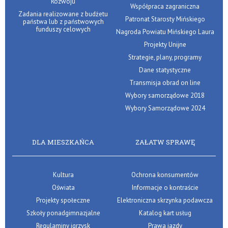
Rozwoju
Współpraca zagraniczna
Zadania realizowane z budżetu
Patronat Starosty Mińskiego
państwa lub z państwowych
funduszy celowych
Nagroda Powiatu Mińskiego Laura
Projekty Unijne
Strategie, plany, programy
Dane statystyczne
Transmisja obrad on line
Wybory samorządowe 2018
Wybory Samorządowe 2024
DLA MIESZKAŃCA
ZAŁATW SPRAWĘ
Kultura
Ochrona konsumentów
Oświata
Informacje o kontraście
Projekty społeczne
Elektroniczna skrzynka podawcza
Szkoły ponadgimnazjalne
Katalog kart usług
Regulaminy igrzysk
Prawa jazdy