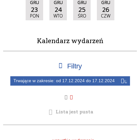
GRU
GRU
GRU
GRU
23
24
25
26
PON
WTO
ŚRO
CZW
Kalendarz wydarzeń
Filtry
Trwające w zakresie:
od 17.12.2024 do 17.12.2024
Usuń
Szukana fraza
ten
filtr
Kategoria
—
Trwające w zakresie
Lista jest pusta
Miejsce
Organizator