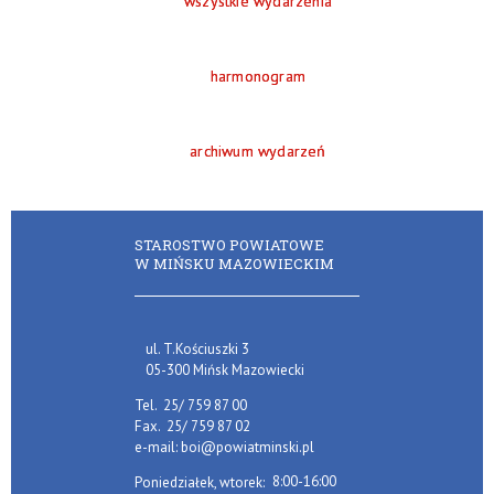
wszystkie wydarzenia
harmonogram
archiwum wydarzeń
STAROSTWO POWIATOWE
W MIŃSKU MAZOWIECKIM
ul. T.Kościuszki 3
05-300 Mińsk Mazowiecki
Tel.
25/ 759 87 00
Fax.
25/ 759 87 02
e-mail:
boi@powiatminski.pl
8:00-16:00
Poniedziałek, wtorek: