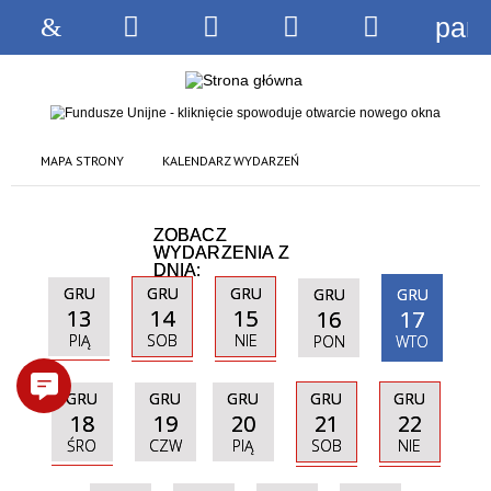
pane
Strona
Wyszukiwarka
Narzędzia
Menu
Menu
główna
główne
szczegóło
MAPA STRONY
KALENDARZ WYDARZEŃ
ZOBACZ
WYDARZENIA Z
DNIA:
GRU
GRU
GRU
GRU
GRU
13
14
15
16
17
PIĄ
SOB
NIE
PON
WTO
GRU
GRU
GRU
GRU
GRU
18
21
22
19
20
ŚRO
SOB
NIE
CZW
PIĄ