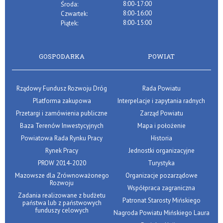
8:00-17:00
Środa:
8:00-16:00
Czwartek:
8:00-15:00
Piątek:
GOSPODARKA
POWIAT
Rządowy Fundusz Rozwoju Dróg
Rada Powiatu
Platforma zakupowa
Interpelacje i zapytania radnych
Przetargi i zamówienia publiczne
Zarząd Powiatu
Baza Terenów Inwestycyjnych
Mapa i położenie
Powiatowa Rada Rynku Pracy
Historia
Rynek Pracy
Jednostki organizacyjne
PROW 2014-2020
Turystyka
Mazowsze dla Zrównoważonego
Organizacje pozarządowe
Rozwoju
Współpraca zagraniczna
Zadania realizowane z budżetu
Patronat Starosty Mińskiego
państwa lub z państwowych
funduszy celowych
Nagroda Powiatu Mińskiego Laura