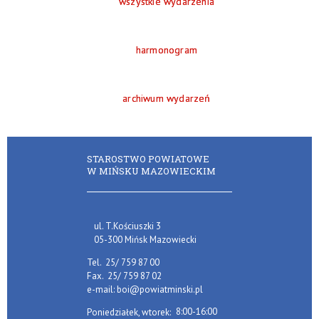
wszystkie wydarzenia
harmonogram
archiwum wydarzeń
STAROSTWO POWIATOWE
W MIŃSKU MAZOWIECKIM
ul. T.Kościuszki 3
05-300 Mińsk Mazowiecki
Tel.
25/ 759 87 00
Fax.
25/ 759 87 02
e-mail:
boi@powiatminski.pl
8:00-16:00
Poniedziałek, wtorek: