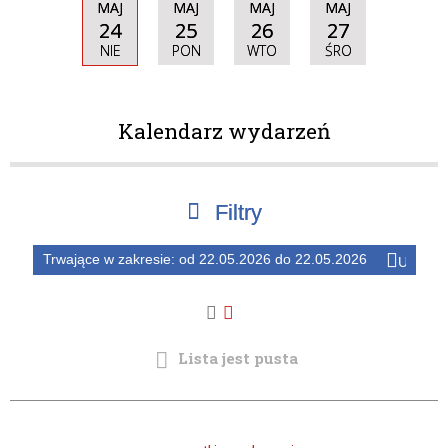
MAJ
MAJ
MAJ
MAJ
24
25
26
27
NIE
PON
WTO
ŚRO
Kalendarz wydarzeń
Filtry
Trwające w zakresie:
od 22.05.2026 do 22.05.2026
Usuń
Szukana fraza
ten
filtr
Kategoria
—
Trwające w zakresie
Lista jest pusta
Miejsce
Organizator