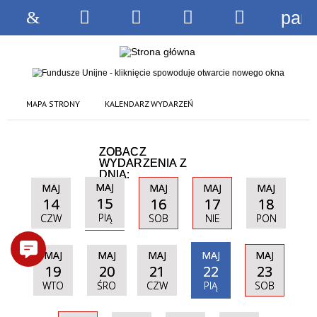
pane
Strona
Wyszukiwarka
Narzędzia
Menu
Menu
główna
główne
szczegóło
MAPA STRONY
KALENDARZ WYDARZEŃ
ZOBACZ
WYDARZENIA Z
DNIA:
MAJ
MAJ
MAJ
MAJ
MAJ
15
14
16
17
18
PIĄ
CZW
SOB
NIE
PON
MAJ
MAJ
MAJ
MAJ
MAJ
19
20
21
22
23
WTO
ŚRO
CZW
PIĄ
SOB