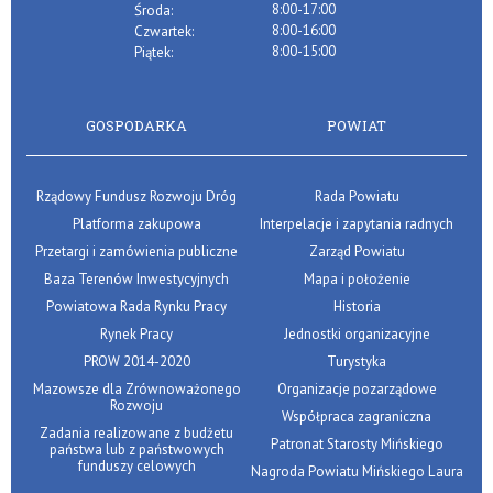
8:00-17:00
Środa:
8:00-16:00
Czwartek:
8:00-15:00
Piątek:
GOSPODARKA
POWIAT
Rządowy Fundusz Rozwoju Dróg
Rada Powiatu
Platforma zakupowa
Interpelacje i zapytania radnych
Przetargi i zamówienia publiczne
Zarząd Powiatu
Baza Terenów Inwestycyjnych
Mapa i położenie
Powiatowa Rada Rynku Pracy
Historia
Rynek Pracy
Jednostki organizacyjne
PROW 2014-2020
Turystyka
Mazowsze dla Zrównoważonego
Organizacje pozarządowe
Rozwoju
Współpraca zagraniczna
Zadania realizowane z budżetu
Patronat Starosty Mińskiego
państwa lub z państwowych
funduszy celowych
Nagroda Powiatu Mińskiego Laura