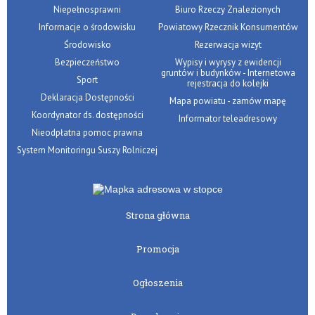
Niepełnosprawni
Biuro Rzeczy Znalezionych
Informacje o środowisku
Powiatowy Rzecznik Konsumentów
Środowisko
Rezerwacja wizyt
Bezpieczeństwo
Wypisy i wyrysy z ewidencji
gruntów i budynków - Internetowa
Sport
rejestracja do kolejki
Deklaracja Dostępności
Mapa powiatu - zamów mapę
Koordynator ds. dostępności
Informator teleadresowy
Nieodpłatna pomoc prawna
System Monitoringu Suszy Rolniczej
Strona główna
Promocja
Ogłoszenia