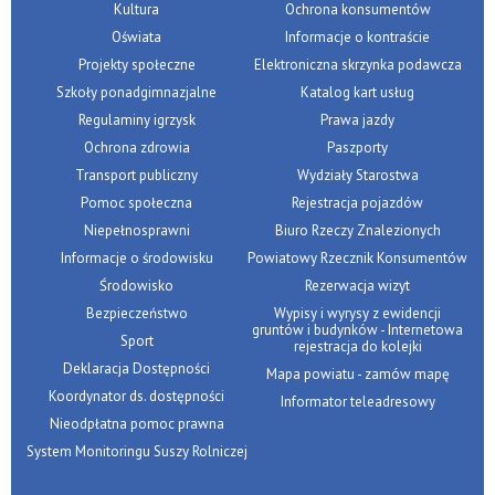
Kultura
Ochrona konsumentów
Oświata
Informacje o kontraście
Projekty społeczne
Elektroniczna skrzynka podawcza
Szkoły ponadgimnazjalne
Katalog kart usług
Regulaminy igrzysk
Prawa jazdy
Ochrona zdrowia
Paszporty
Transport publiczny
Wydziały Starostwa
Pomoc społeczna
Rejestracja pojazdów
Niepełnosprawni
Biuro Rzeczy Znalezionych
Informacje o środowisku
Powiatowy Rzecznik Konsumentów
Środowisko
Rezerwacja wizyt
Bezpieczeństwo
Wypisy i wyrysy z ewidencji
gruntów i budynków - Internetowa
Sport
rejestracja do kolejki
Deklaracja Dostępności
Mapa powiatu - zamów mapę
Koordynator ds. dostępności
Informator teleadresowy
Nieodpłatna pomoc prawna
System Monitoringu Suszy Rolniczej