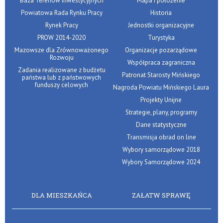
Baza Terenów Inwestycyjnych
Mapa i położenie
Powiatowa Rada Rynku Pracy
Historia
Rynek Pracy
Jednostki organizacyjne
PROW 2014-2020
Turystyka
Mazowsze dla Zrównoważonego
Organizacje pozarządowe
Rozwoju
Współpraca zagraniczna
Zadania realizowane z budżetu
Patronat Starosty Mińskiego
państwa lub z państwowych
funduszy celowych
Nagroda Powiatu Mińskiego Laura
Projekty Unijne
Strategie, plany, programy
Dane statystyczne
Transmisja obrad on line
Wybory samorządowe 2018
Wybory Samorządowe 2024
DLA MIESZKAŃCA
ZAŁATW SPRAWĘ