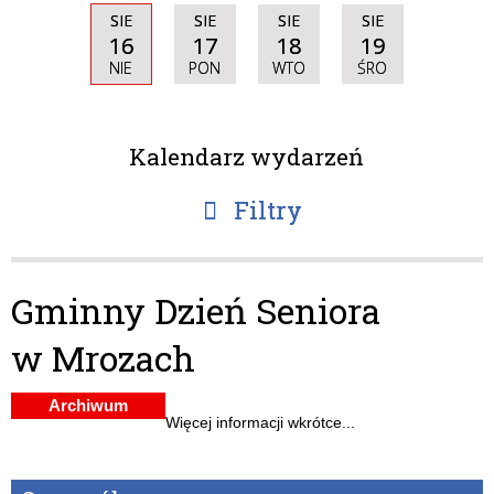
SIE
SIE
SIE
SIE
16
17
18
19
NIE
PON
WTO
ŚRO
Kalendarz wydarzeń
Filtry
Szukana
fraza
Gminny Dzień Seniora
Kategoria
w Mrozach
Trwające w
—
Archiwum
zakresie
Więcej informacji wkrótce...
Miejsce