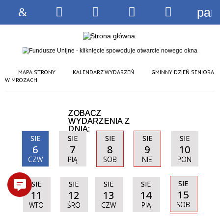
pan
Strona
Wyszukiwarka
Narzędzia
Menu
Menu
główna
główne
szczegóło
MAPA STRONY
KALENDARZ WYDARZEŃ
GMINNY DZIEŃ SENIORA
W MROZACH
ZOBACZ
WYDARZENIA Z
DNIA:
SIE
SIE
SIE
SIE
SIE
6
7
8
9
10
CZW
PIĄ
SOB
NIE
PON
SIE
SIE
SIE
SIE
SIE
15
11
12
13
14
SOB
WTO
ŚRO
CZW
PIĄ